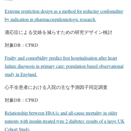
Extreme restriction design as a method for reducing confounding
by indication in pharmacoepidemiologic research.
適応症による交絡を減らすための研究デザイン検討
対象DB：CPRD
Frailty and comorbidity predict first hospitalisation after heart
failure diagnosis in primary care: population-based observational
study in England.
心不全患者における入院の主な予測因子同定調査
対象DB：CPRD
Relationship between HbA1c and all-cause mortality in older
patients with insulin-treated type 2 diabetes: results of a large UK
Cohort Study.