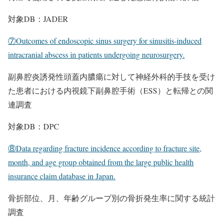
対象DB：JADER
⑦Outcomes of endoscopic sinus surgery for sinusitis-induced
intracranial abscess in patients undergoing neurosurgery.
副鼻腔炎誘発性頭蓋内膿瘍に対して神経外科的手技を受け
た患者における内視鏡下副鼻腔手術（ESS）と転帰との関
連調査
対象DB：DPC
⑧Data regarding fracture incidence according to fracture site,
month, and age group obtained from the large public health
insurance claim database in Japan.
骨折部位、月、年齢グループ別の骨折発生率に関する統計
調査