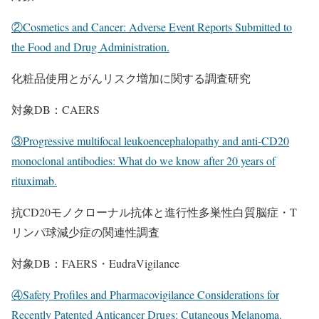
②Cosmetics and Cancer: Adverse Event Reports Submitted to
the Food and Drug Administration.
化粧品使用とがんリスク増加に関する調査研究
対象DB：CAERS
③Progressive multifocal leukoencephalopathy and anti-CD20
monoclonal antibodies: What do we know after 20 years of
rituximab.
抗CD20モノクローナル抗体と進行性多巣性白質脳症・T
リンパ球減少症の関連性調査
対象DB：FAERS・EudraVigilance
④Safety Profiles and Pharmacovigilance Considerations for
Recently Patented Anticancer Drugs: Cutaneous Melanoma.