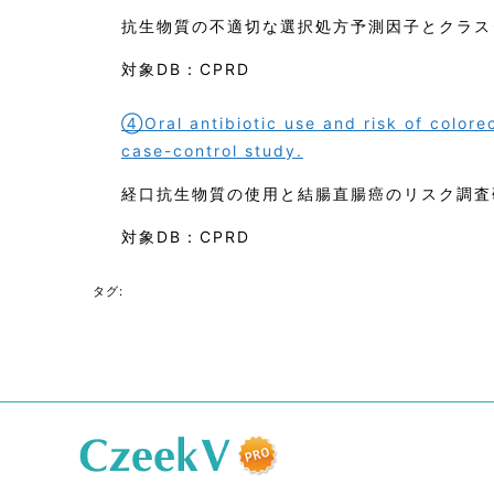
抗生物質の不適切な選択処方予測因子とクラス
対象DB：CPRD
④Oral antibiotic use and risk of color
case-control study.
経口抗生物質の使用と結腸直腸癌のリスク調査
対象DB：CPRD
タグ: