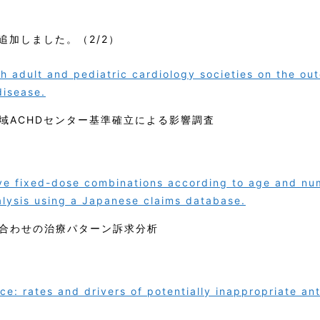
追加しました。（2/2）
h adult and pediatric cardiology societies on the ou
disease.
域ACHDセンター基準確立による影響調査
ve fixed-dose combinations according to age and nu
alysis using a Japanese claims database.
合わせの治療パターン訴求分析
e: rates and drivers of potentially inappropriate ant