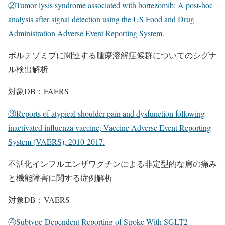
②Tumor lysis syndrome associated with bortezomib: A post-hoc
analysis after signal detection using the US Food and Drug
Administration Adverse Event Reporting System.
ボルテゾミブに関連する腫瘍溶解症候群についてのシグナ
ル検出解析
対象DB：FAERS
③Reports of atypical shoulder pain and dysfunction following
inactivated influenza vaccine, Vaccine Adverse Event Reporting
System (VAERS), 2010-2017.
不活化インフルエンザワクチンによる非定型的な肩の痛み
と機能障害に関する症例解析
対象DB：VAERS
④Subtype-Dependent Reporting of Stroke With SGLT2