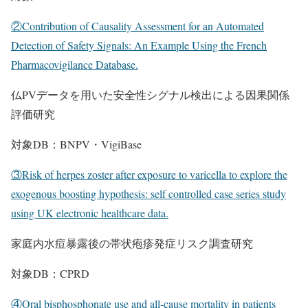
②Contribution of Causality Assessment for an Automated
Detection of Safety Signals: An Example Using the French
Pharmacovigilance Database.
仏PVデータを用いた安全性シグナル検出による因果関係
評価研究
対象DB：BNPV・VigiBase
③Risk of herpes zoster after exposure to varicella to explore the
exogenous boosting hypothesis: self controlled case series study
using UK electronic healthcare data.
家庭内水痘暴露後の帯状疱疹発症リスク調査研究
対象DB：CPRD
④Oral bisphosphonate use and all-cause mortality in patients