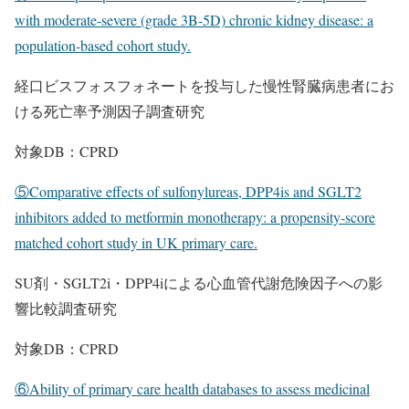
with moderate-severe (grade 3B-5D) chronic kidney disease: a
population-based cohort study.
経口ビスフォスフォネートを投与した慢性腎臓病患者にお
ける死亡率予測因子調査研究
対象DB：CPRD
⑤Comparative effects of sulfonylureas, DPP4is and SGLT2
inhibitors added to metformin monotherapy: a propensity-score
matched cohort study in UK primary care.
SU剤・SGLT2i・DPP4iによる心血管代謝危険因子への影
響比較調査研究
対象DB：CPRD
⑥Ability of primary care health databases to assess medicinal