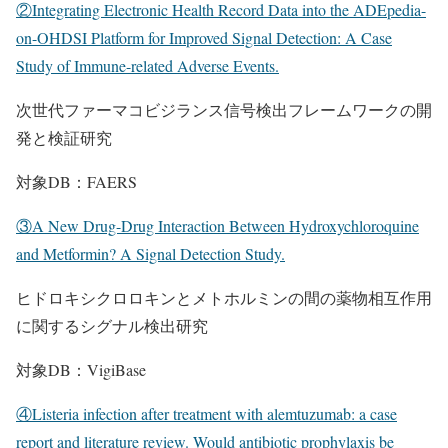
②Integrating Electronic Health Record Data into the ADEpedia-
on-OHDSI Platform for Improved Signal Detection: A Case
Study of Immune-related Adverse Events.
次世代ファーマコビジランス信号検出フレームワークの開
発と検証研究
対象DB：FAERS
③A New Drug-Drug Interaction Between Hydroxychloroquine
and Metformin? A Signal Detection Study.
ヒドロキシクロロキンとメトホルミンの間の薬物相互作用
に関するシグナル検出研究
対象DB：VigiBase
④Listeria infection after treatment with alemtuzumab: a case
report and literature review. Would antibiotic prophylaxis be