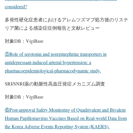
considered?
多発性硬化症患者におけるアレムツズマブ処方後のリステ
リア菌による感染症症例報告と文献レビュー
対象DB：VigiBase
⑤Role of serotonin and norepinephrine transporters in
antidepressant-induced arterial hypertension: a
pharmacoepidemiological-pharmacodynamic study.
SRI/SNRI薬の動脈性高血圧発症メカニズム調査
対象DB：VigiBase
⑥Post-approval Safety Monitoring of Quadrivalent and Bivalent
Human Papillomavirus Vaccines Based on Real-world Data from
the Korea Adverse Events Reporting System (KAERS).