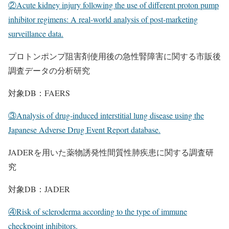
②Acute kidney injury following the use of different proton pump
inhibitor regimens: A real-world analysis of post-marketing
surveillance data.
プロトンポンプ阻害剤使用後の急性腎障害に関する市販後
調査データの分析研究
対象DB：FAERS
③Analysis of drug-induced interstitial lung disease using the
Japanese Adverse Drug Event Report database.
JADERを用いた薬物誘発性間質性肺疾患に関する調査研
究
対象DB：JADER
④Risk of scleroderma according to the type of immune
checkpoint inhibitors.