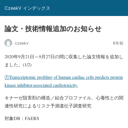
CzeekV インデックス
論文・技術情報追加のお知らせ
czeekv
6年前
2020年9月21日～9月27日の間に収集した論文情報を追加し
ました。(1/2)
①Transcriptomic profiling of human cardiac cells predicts protein
kinase inhibitor-associated cardiotoxicity.
キナーゼ阻害剤の構造／結合プロファイル、心毒性との関
連性研究によるリスク予測遺伝子調査研究
対象DB：FAERS