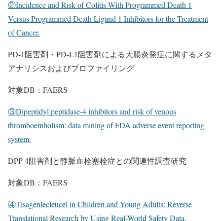
②Incidence and Risk of Colitis With Programmed Death 1
Versus Programmed Death Ligand 1 Inhibitors for the Treatment
of Cancer.
PD-1阻害剤・PD-L1阻害剤による大腸炎発症に関するメタ
アナリシスおよびプロファイリング
対象DB：FAERS
③Dipeptidyl peptidase-4 inhibitors and risk of venous
thromboembolism: data mining of FDA adverse event reporting
system.
DPP-4阻害剤と静脈血栓塞栓症との関連性調査研究
対象DB：FAERS
④Tisagenlecleucel in Children and Young Adults: Reverse
Translational Research by Using Real-World Safety Data.