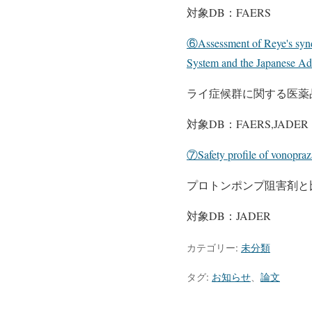
対象DB：FAERS
⑥Assessment of Reye's synd
System and the Japanese Adv
ライ症候群に関する医薬
対象DB：FAERS,JADER
⑦Safety profile of vonopraz
プロトンポンプ阻害剤と
対象DB：JADER
カテゴリー:
未分類
タグ:
お知らせ
、
論文