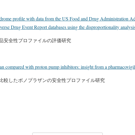
rome profile with data from the US Food and Drug Administration Ad
erse Drug Event Report databases using the disproportionality analysis
品安全性プロファイルの評価研究
an compared with proton pump inhibitors: insight from a pharmacovigil
比較したボノプラザンの安全性プロファイル研究