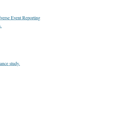
verse Event Reporting
.
ance study.