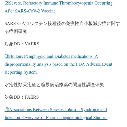
②Severe, Refractory Immune Thrombocytopenia Occurring
After SARS-CoV-2 Vaccine.
SARS-CoV-2ワクチン接種後の免疫性血小板減少症に関す
る症例研究
対象DB：VAERS
③Bullous Pemphigoid and Diabetes medications: A
disproportionality analysis based on the FDA Adverse Event
Reporting System.
水疱性類天疱瘡と糖尿病治療薬の関連性調査研究
対象DB：FAERS
④Associations Between Stevens-Johnson Syndrome and
Infection: Overview of Pharmacoepidemiological Studies.