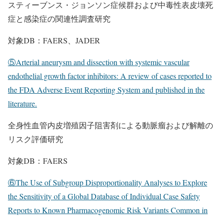
スティーブンス・ジョンソン症候群および中毒性表皮壊死
症と感染症の関連性調査研究
対象DB：FAERS、JADER
⑤Arterial aneurysm and dissection with systemic vascular
endothelial growth factor inhibitors: A review of cases reported to
the FDA Adverse Event Reporting System and published in the
literature.
全身性血管内皮増殖因子阻害剤による動脈瘤および解離の
リスク評価研究
対象DB：FAERS
⑥The Use of Subgroup Disproportionality Analyses to Explore
the Sensitivity of a Global Database of Individual Case Safety
Reports to Known Pharmacogenomic Risk Variants Common in