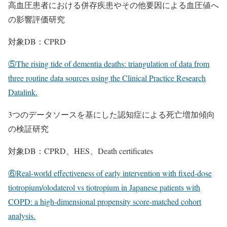
高血圧患者における併存疾患やその他要因による血圧値へ
の影響評価研究
対象DB：CPRD
⑤The rising tide of dementia deaths: triangulation of data from
three routine data sources using the Clinical Practice Research
Datalink.
3つのデータソースを基にした認知症による死亡増加傾向
の検証研究
対象DB：CPRD、HES、Death certificates
⑥Real-world effectiveness of early intervention with fixed-dose
tiotropium/olodaterol vs tiotropium in Japanese patients with
COPD: a high-dimensional propensity score-matched cohort
analysis.