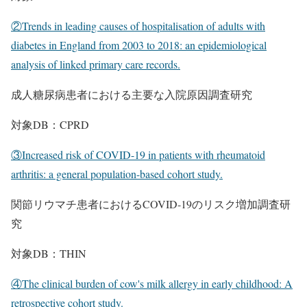
②Trends in leading causes of hospitalisation of adults with
diabetes in England from 2003 to 2018: an epidemiological
analysis of linked primary care records.
成人糖尿病患者における主要な入院原因調査研究
対象DB：CPRD
③Increased risk of COVID-19 in patients with rheumatoid
arthritis: a general population-based cohort study.
関節リウマチ患者におけるCOVID-19のリスク増加調査研
究
対象DB：THIN
④The clinical burden of cow's milk allergy in early childhood: A
retrospective cohort study.