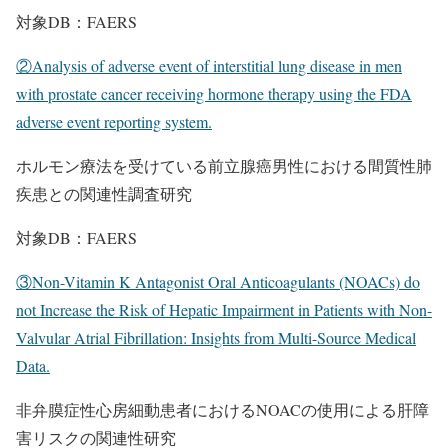
対象DB：FAERS
②Analysis of adverse event of interstitial lung disease in men
with prostate cancer receiving hormone therapy using the FDA
adverse event reporting system.
ホルモン療法を受けている前立腺癌男性における間質性肺
疾患との関連性調査研究
対象DB：FAERS
③Non-Vitamin K Antagonist Oral Anticoagulants (NOACs) do
not Increase the Risk of Hepatic Impairment in Patients with Non-
Valvular Atrial Fibrillation: Insights from Multi-Source Medical
Data.
非弁膜症性心房細動患者におけるNOACの使用による肝障
害リスクの関連性研究