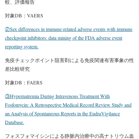
較、評価報告
対象DB：VAERS
②Sex differences in immune-related adverse events with immune
checkpoint inhibitors: data mining of the FDA adverse event
reporting system.
免疫チェックポイント阻害剤による免疫関連有害事象の性
差比較研究
対象DB：FAERS
③Hypernatremia During Intravenous Treatment With
Fosfomycin: A Retrospective Medical Record Review Study and
an Analysis of Spontaneous Reports in the EudraVigilance
Database.
フォスフォマイシンによる静脈内治療中の高ナトリウム血