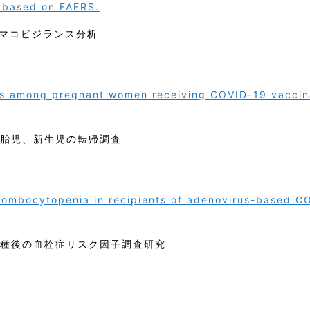
y based on FAERS.
マコビジランス分析
es among pregnant women receiving COVID-19 vaccin
、胎児、新生児の転帰調査
rombocytopenia in recipients of adenovirus-based C
ン接種後の血栓症リスク因子調査研究