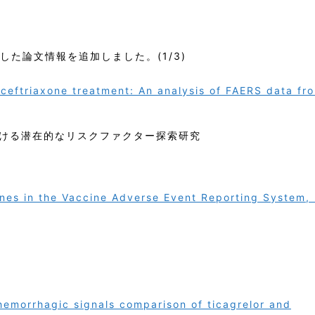
収集した論文情報を追加しました。(1/3)
 ceftriaxone treatment: An analysis of FAERS data fr
ける潜在的なリスクファクター探索研究
ines in the Vaccine Adverse Event Reporting System,
emorrhagic signals comparison of ticagrelor and