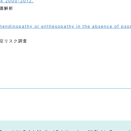
ink 2000-2012.
価解析
e tendinopathy or enthesopathy in the absence of psor
症リスク調査