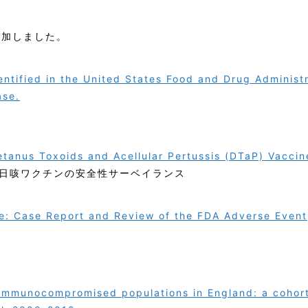
追加しました。
ntified in the United States Food and Drug Administ
ase.
etanus Toxoids and Acellular Pertussis (DTaP) Vaccin
日咳ワクチンの安全性サーベイランス
de: Case Report and Review of the FDA Adverse Event
 immunocompromised populations in England: a cohor