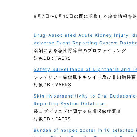
6月7日〜6月10日の間に収集した論文情報を
Drug-Associated Acute Kidney Injury Ide
Adverse Event Reporting System Datab
薬剤による急性腎障害のプロファイリング
対象DB：FAERS
Safety Surveillance of Diphtheria and T
ジフテリア・破傷風トキソイド及び非細胞性百
対象DB：VAERS
Skin Hypersensitivity to Oral Budesoni
Reporting System Database.
経口ブデソニドに関する皮膚過敏症調査
対象DB：FAERS
Burden of herpes zoster in 16 selected