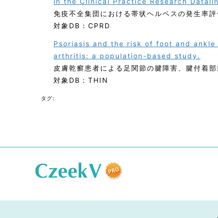
in the Clinical Practice Research Datal
免疫不全集団における帯状ヘルペスの発生率評
対象DB：CPRD
Psoriasis and the risk of foot and ankl
arthritis: a population-based study.
皮膚乾癬患者による足関節の腱障害、腱付着部
対象DB：THIN
タグ: