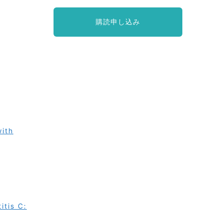
購読申し込み
with
itis C: