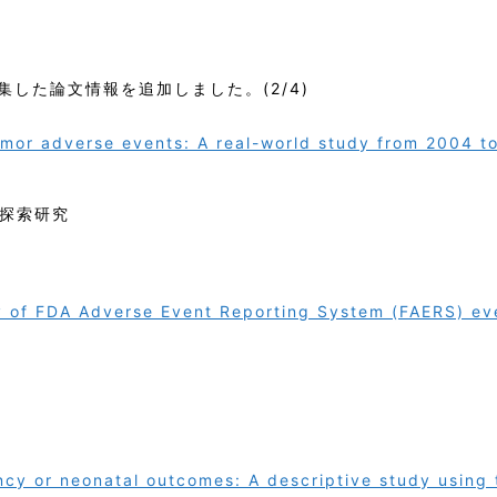
に収集した論文情報を追加しました。(2/4)
mor adverse events: A real-world study from 2004 t
象探索研究
 of FDA Adverse Event Reporting System (FAERS) ev
y or neonatal outcomes: A descriptive study using 