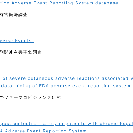
ation Adverse Event Reporting System database.
有害転帰調査
verse Events.
剤関連有害事象調査
 of severe cutaneous adverse reactions associated 
: data mining of FDA adverse event reporting system.
のファーマコビジランス研究
astrointestinal safety in patients with chronic hepat
A Adverse Event Reporting System.