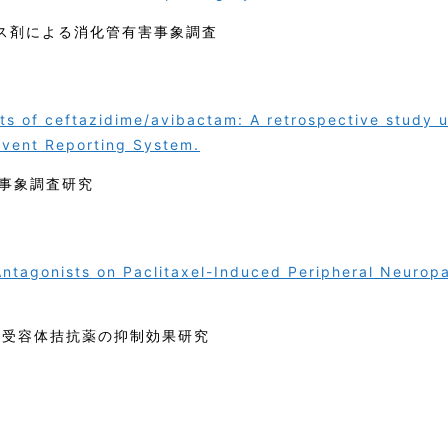
ス剤による消化管有害事象調査
s of ceftazidime/avibactam: A retrospective study 
Event Reporting System.
事象調査研究
Antagonists on Paclitaxel-Induced Peripheral Neuropa
1受容体拮抗薬の抑制効果研究