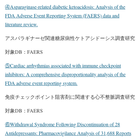
④Asparaginase-related diabetic ketoacidosis: Analysis of the
FDA Adverse Event Reporting System (FAERS) data and
literature review.
アスパラギナーゼ関連糖尿病性ケトアシドーシス調査研究
対象DB：FAERS
⑤Cardiac arrhythmias associated with immune checkpoint
inhibitors: A comprehensive disproportionality analysis of the
FDA adverse event reporting system.
免疫チェックポイント阻害剤に関連する心不整脈調査研究
対象DB：FAERS
⑥Withdrawal Syndrome Following Discontinuation of 28
Antidepressants: Pharmacovigilance Analysis of 31,688 Reports