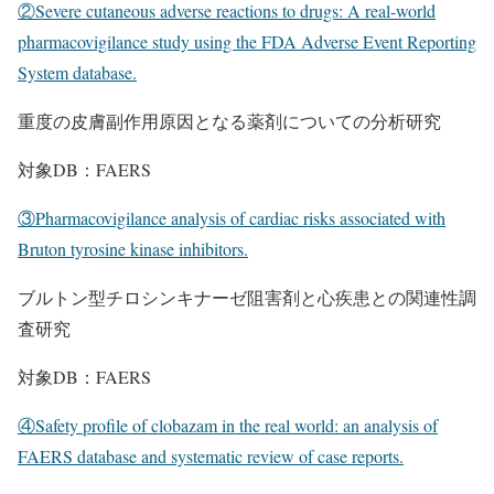
②Severe cutaneous adverse reactions to drugs: A real-world
pharmacovigilance study using the FDA Adverse Event Reporting
System database.
重度の皮膚副作用原因となる薬剤についての分析研究
対象DB：FAERS
③Pharmacovigilance analysis of cardiac risks associated with
Bruton tyrosine kinase inhibitors.
ブルトン型チロシンキナーゼ阻害剤と心疾患との関連性調
査研究
対象DB：FAERS
④Safety profile of clobazam in the real world: an analysis of
FAERS database and systematic review of case reports.