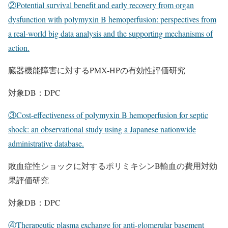
②Potential survival benefit and early recovery from organ
dysfunction with polymyxin B hemoperfusion: perspectives from
a real-world big data analysis and the supporting mechanisms of
action.
臓器機能障害に対するPMX-HPの有効性評価研究
対象DB：DPC
③Cost-effectiveness of polymyxin B hemoperfusion for septic
shock: an observational study using a Japanese nationwide
administrative database.
敗血症性ショックに対するポリミキシンB輸血の費用対効
果評価研究
対象DB：DPC
④Therapeutic plasma exchange for anti-glomerular basement