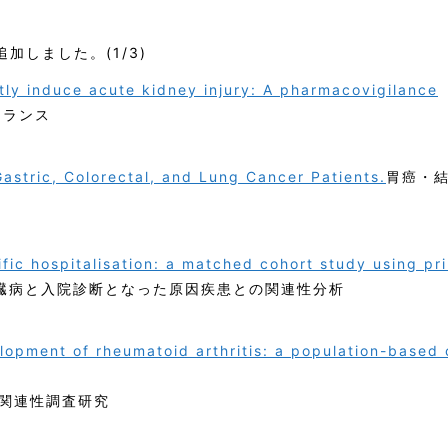
加しました。(1/3)
tly induce acute kidney injury: A pharmacovigilance
イランス
Gastric, Colorectal, and Lung Cancer Patients.
胃癌・
fic hospitalisation: a matched cohort study using pr
臓病と入院診断となった原因疾患との関連性分析
elopment of rheumatoid arthritis: a population-based 
関連性調査研究