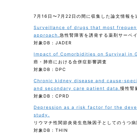
7月16日〜7月22日の間に収集した論文情報を追
Surveillance of drugs that most frequen
approach.
急性腎障害を誘発する薬剤サーベ
対象DB：JADER
Impact of Comorbidities on Survival in 
癌・肺癌における合併症影響調査
対象DB：DPC
Chronic kidney disease and cause-speci
and secondary care patient data.
慢性腎
対象DB：CPRD
Depression as a risk factor for the dev
study.
リウマチ性関節炎発生危険因子としてのうつ病
対象DB：THIN