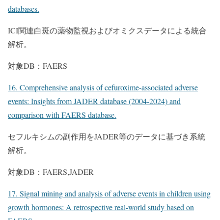
databases.
ICI関連白斑の薬物監視およびオミクスデータによる統合
解析。
対象DB：FAERS
16. Comprehensive analysis of cefuroxime-associated adverse
events: Insights from JADER database (2004-2024) and
comparison with FAERS database.
セフルキシムの副作用をJADER等のデータに基づき系統
解析。
対象DB：FAERS,JADER
17. Signal mining and analysis of adverse events in children using
growth hormones: A retrospective real-world study based on