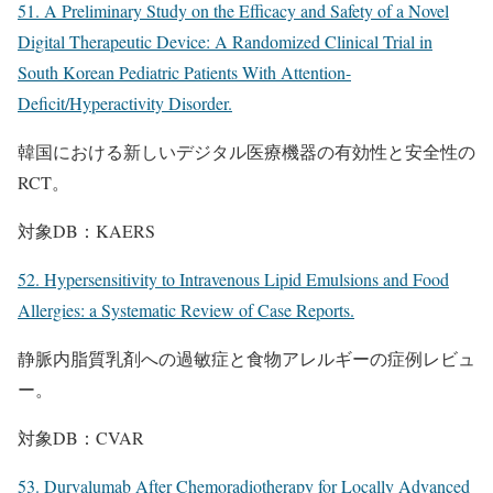
51. A Preliminary Study on the Efficacy and Safety of a Novel
Digital Therapeutic Device: A Randomized Clinical Trial in
South Korean Pediatric Patients With Attention-
Deficit/Hyperactivity Disorder.
韓国における新しいデジタル医療機器の有効性と安全性の
RCT。
対象DB：KAERS
52. Hypersensitivity to Intravenous Lipid Emulsions and Food
Allergies: a Systematic Review of Case Reports.
静脈内脂質乳剤への過敏症と食物アレルギーの症例レビュ
ー。
対象DB：CVAR
53. Durvalumab After Chemoradiotherapy for Locally Advanced