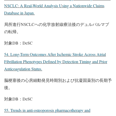
NSCLC: A Real-World Analysis Using a Nationwide Claims
Database in Japan.
局所進行NSCLCへの化学放射線療法後のデュルバルマブ
の転帰。
対象DB：DeSC
54. Long-Term Outcomes After Ischemic Stroke Across Atrial
Fibrillation Phenotypes Defined by Detection Timing and Prior
Anticoagulation Status.
脳梗塞後の心房細動発見時期別および抗凝固薬別の長期予
後。
対象DB：DeSC
55. Trends in anti-osteoporosis pharmacotherapy and