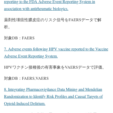
reporting to the FDA Adverse Event Reporting System in
association with antirheumatic biologics.
薬剤性壊疽性膿皮症のリスク信号をFAERSデータで解
析。
対象DB：FAERS
7. Adverse events following HPV vaccine reported to the Vaccine
Adverse Event Reporting System.
HPVワクチン接種後の有害事象をVAERSデータで評価。
対象DB：FAERS,VAERS
8. Integrating Pharmacovigilance Data Mining and Mendelian
Randomization to Identify Risk Profiles and Causal Targets of
Opioid-Induced Delirium.