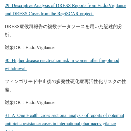
29. Descriptive Analysis of DRESS Reports from EudraVigilance
and DRESS Cases from the RegiSCAR-project.
DRESS症候群報告の複数データソースを用いた記述的分
析。
対象DB：EudraVigilance
30. Higher disease reactivation risk in women after fingolimod
withdrawal.
フィンゴリモド中止後の多発性硬化症再活性化リスクの性
差。
対象DB：EudraVigilance
31. A 'One Health' cross-sectional analysis of reports of potential
antibiotic resistance cases in international pharmacovigilance