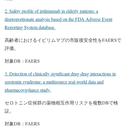
2. Safety profile of ipilimumab in elderly patients: a
disproportionate analysis based on the FDA Adverse Event
Reporting System database.
高齢者におけるイピリムマブの市販後安全性をFAERSで
評価。
対象DB：FAERS
3. Detection of clinically significant drug-drug interactions in
serotonin syndrome: a multisource real-world data and
pharmacovigilance study.
セロトニン症候群の薬物相互作用リスクを複数DBで検
証。
対象DB：FAERS