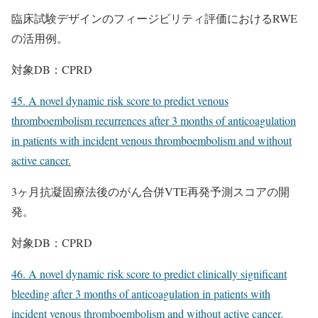
臨床試験デザインのフィージビリティ評価におけるRWE
の活用例。
対象DB：CPRD
45. A novel dynamic risk score to predict venous
thromboembolism recurrences after 3 months of anticoagulation
in patients with incident venous thromboembolism and without
active cancer.
3ヶ月抗凝固療法後のがん合併VTE再発予測スコアの開
発。
対象DB：CPRD
46. A novel dynamic risk score to predict clinically significant
bleeding after 3 months of anticoagulation in patients with
incident venous thromboembolism and without active cancer.