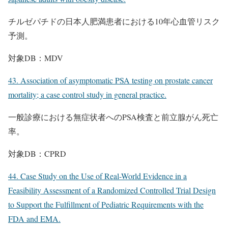
チルゼパチドの日本人肥満患者における10年心血管リスク
予測。
対象DB：MDV
43. Association of asymptomatic PSA testing on prostate cancer
mortality; a case control study in general practice.
一般診療における無症状者へのPSA検査と前立腺がん死亡
率。
対象DB：CPRD
44. Case Study on the Use of Real-World Evidence in a
Feasibility Assessment of a Randomized Controlled Trial Design
to Support the Fulfillment of Pediatric Requirements with the
FDA and EMA.