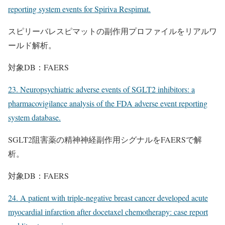
reporting system events for Spiriva Respimat.
スピリーバレスピマットの副作用プロファイルをリアルワ
ールド解析。
対象DB：FAERS
23. Neuropsychiatric adverse events of SGLT2 inhibitors: a
pharmacovigilance analysis of the FDA adverse event reporting
system database.
SGLT2阻害薬の精神神経副作用シグナルをFAERSで解
析。
対象DB：FAERS
24. A patient with triple-negative breast cancer developed acute
myocardial infarction after docetaxel chemotherapy: case report