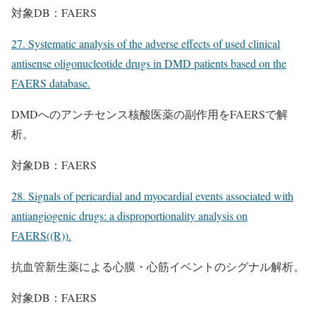
対象DB：FAERS
27. Systematic analysis of the adverse effects of used clinical
antisense oligonucleotide drugs in DMD patients based on the
FAERS database.
DMDへのアンチセンス核酸医薬の副作用をFAERSで解
析。
対象DB：FAERS
28. Signals of pericardial and myocardial events associated with
antiangiogenic drugs: a disproportionality analysis on
FAERS((R)).
抗血管新生薬による心膜・心筋イベントのシグナル解析。
対象DB：FAERS