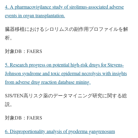
4. A pharmacovigilance study of sirolimus-associated adverse
events in organ transplantation.
臓器移植におけるシロリムスの副作用プロファイルを解
析。
対象DB：FAERS
5. Research progress on potential high-risk drugs for Stevens-
Johnson syndrome and toxic epidermal necrolysis with insights
from adverse drug reaction database mining.
SJS/TEN高リスク薬のデータマイニング研究に関する総
説。
対象DB：FAERS
6. Disproportionality analysis of pyoderma gangrenosum