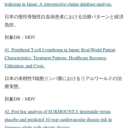
leukemia in Japan: A retrospective claims database analysis.
日本の慢性骨髄性白血病患者における治療パターンと経済
負担。
対象DB：MDV
41. Peripheral T-cell Lymphoma in Japan: Real-World Patient
Characteristics, Treatment Patterns, Healthcare Resource
Utilization, and Costs.
日本の末梢性T細胞リンパ腫におけるリアルワールドの治
療実態。
対象DB：MDV
42. Post hoc analysis of SURMOUNT-J: tirzepatide versus
placebo and predicted 10-year cardiovascular disease risk in
Japanese adults with obesity disease.