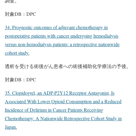
調査。
対象DB：DPC
34. Prognostic outcomes of adjuvant chemotherapy in
postoperative patients with cancer undergoing hemodialysis
versus non-hemodialysis patients: a retrospective nationwide
cohort study.
透析を受ける術後がん患者への術後補助化学療法の予後。
対象DB：DPC
35. Clopidogrel, an ADP-P2Y12 Receptor Antagonist, Is
Associated With Lower Opioid Consumption and a Reduced
Incidence of Delirium in Cancer Patients Receiving
Chemotherapy: A Nationwide Retrospective Cohort Study in
Japan.