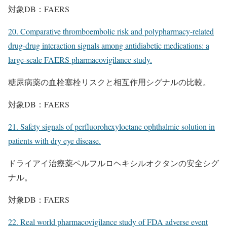
対象DB：FAERS
20. Comparative thromboembolic risk and polypharmacy-related
drug-drug interaction signals among antidiabetic medications: a
large-scale FAERS pharmacovigilance study.
糖尿病薬の血栓塞栓リスクと相互作用シグナルの比較。
対象DB：FAERS
21. Safety signals of perfluorohexyloctane ophthalmic solution in
patients with dry eye disease.
ドライアイ治療薬ペルフルロヘキシルオクタンの安全シグ
ナル。
対象DB：FAERS
22. Real world pharmacovigilance study of FDA adverse event