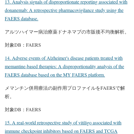
13. Analysis signals of disproportionate reporting associated with
donanemab: A retrospective pharmacovigilance study using the
FAERS database.
アルツハイマー病治療薬ドナネマブの市販後不均衡解析。
対象DB：FAERS
14. Adverse events of Alzheimer's disease patients treated with
memantine-based therapies: A disproportionality analysis of the
FAERS database based on the MY FAERS platform.
メマンチン併用療法の副作用プロファイルをFAERSで解
析。
対象DB：FAERS
15. A real-world retrospective study of vitiligo associated with
immune checkpoint inhibitors based on FAERS and TCGA