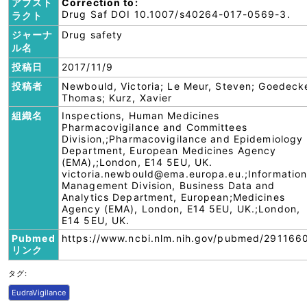
アブスト
Correction to:
Drug Saf DOI 10.1007/s40264-017-0569-3.
ラクト
ジャーナ
Drug safety
ル名
投稿日
2017/11/9
投稿者
Newbould, Victoria; Le Meur, Steven; Goedeck
Thomas; Kurz, Xavier
組織名
Inspections, Human Medicines
Pharmacovigilance and Committees
Division,;Pharmacovigilance and Epidemiology
Department, European Medicines Agency
(EMA),;London, E14 5EU, UK.
victoria.newbould@ema.europa.eu.;Informatio
Management Division, Business Data and
Analytics Department, European;Medicines
Agency (EMA), London, E14 5EU, UK.;London,
E14 5EU, UK.
Pubmed
https://www.ncbi.nlm.nih.gov/pubmed/291166
リンク
タグ:
EudraVigilance