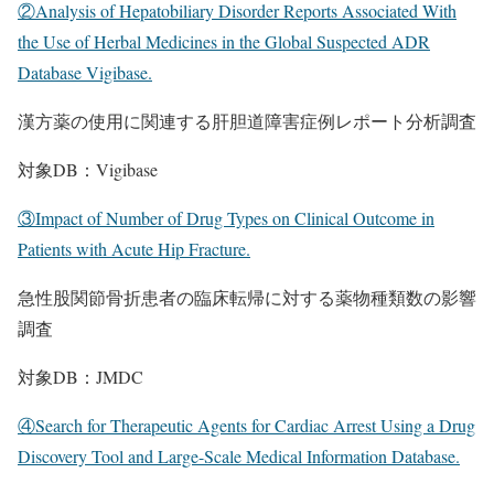
②Analysis of Hepatobiliary Disorder Reports Associated With
the Use of Herbal Medicines in the Global Suspected ADR
Database Vigibase.
漢方薬の使用に関連する肝胆道障害症例レポート分析調査
対象DB：Vigibase
③Impact of Number of Drug Types on Clinical Outcome in
Patients with Acute Hip Fracture.
急性股関節骨折患者の臨床転帰に対する薬物種類数の影響
調査
対象DB：JMDC
④Search for Therapeutic Agents for Cardiac Arrest Using a Drug
Discovery Tool and Large-Scale Medical Information Database.