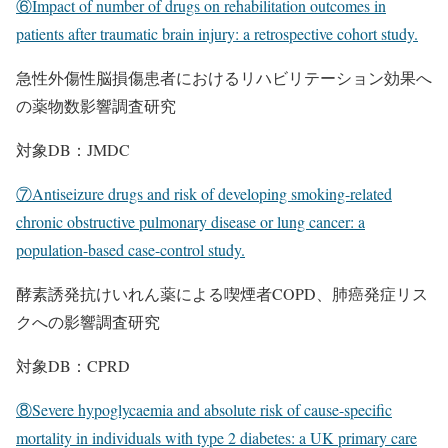
⑥Impact of number of drugs on rehabilitation outcomes in
patients after traumatic brain injury: a retrospective cohort study.
急性外傷性脳損傷患者におけるリハビリテーション効果へ
の薬物数影響調査研究
対象DB：JMDC
⑦Antiseizure drugs and risk of developing smoking-related
chronic obstructive pulmonary disease or lung cancer: a
population-based case-control study.
酵素誘発抗けいれん薬による喫煙者COPD、肺癌発症リス
クへの影響調査研究
対象DB：CPRD
⑧Severe hypoglycaemia and absolute risk of cause-specific
mortality in individuals with type 2 diabetes: a UK primary care