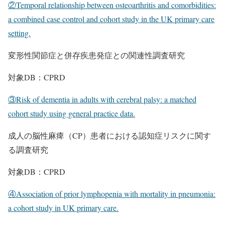
②Temporal relationship between osteoarthritis and comorbidities:
a combined case control and cohort study in the UK primary care
setting.
変形性関節症と併存疾患発症との関連性調査研究
対象DB：CPRD
③Risk of dementia in adults with cerebral palsy: a matched
cohort study using general practice data.
成人の脳性麻痺（CP）患者における認知症リスクに関す
る調査研究
対象DB：CPRD
④Association of prior lymphopenia with mortality in pneumonia:
a cohort study in UK primary care.