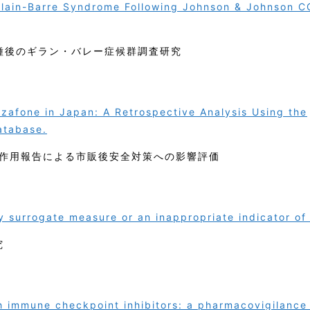
lain-Barre Syndrome Following Johnson & Johnson C
ワクチン接種後のギラン・バレー症候群調査研究
afone in Japan: A Retrospective Analysis Using the
atabase.
作用報告による市販後安全対策への影響評価
 surrogate measure or an inappropriate indicator of 
究
 immune checkpoint inhibitors: a pharmacovigilance