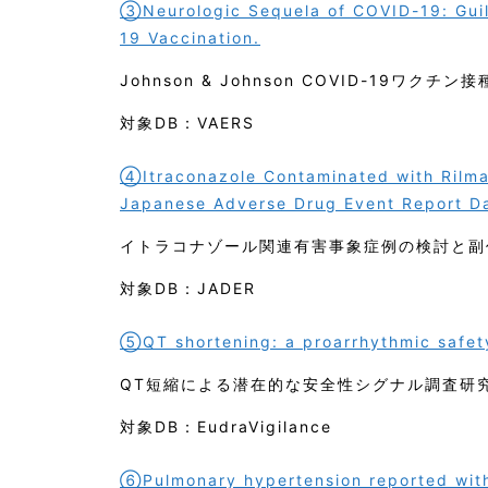
③Neurologic Sequela of COVID-19: Guil
19 Vaccination.
Johnson & Johnson COVID-19
対象DB：VAERS
④Itraconazole Contaminated with Rilmaz
Japanese Adverse Drug Event Report D
イトラコナゾール関連有害事象症例の検討と副
対象DB：JADER
⑤QT shortening: a proarrhythmic safety
QT短縮による潜在的な安全性シグナル調査研
対象DB：EudraVigilance
⑥Pulmonary hypertension reported with