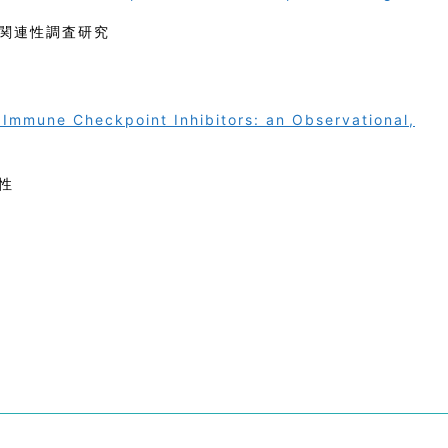
関連性調査研究
Immune Checkpoint Inhibitors: an Observational,
性