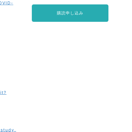
OVID-
購読申し込み
it?
 study.