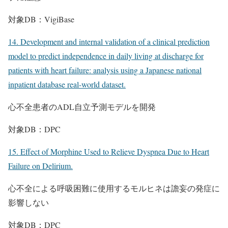
対象DB：VigiBase
14. Development and internal validation of a clinical prediction
model to predict independence in daily living at discharge for
patients with heart failure: analysis using a Japanese national
inpatient database real-world dataset.
心不全患者のADL自立予測モデルを開発
対象DB：DPC
15. Effect of Morphine Used to Relieve Dyspnea Due to Heart
Failure on Delirium.
心不全による呼吸困難に使用するモルヒネは譫妄の発症に
影響しない
対象DB：DPC