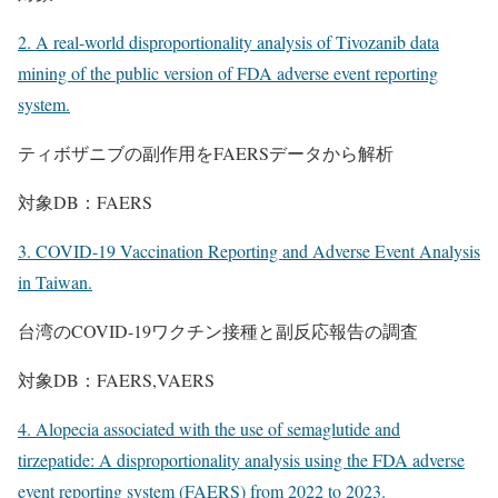
2. A real-world disproportionality analysis of Tivozanib data
mining of the public version of FDA adverse event reporting
system.
ティボザニブの副作用をFAERSデータから解析
対象DB：FAERS
3. COVID-19 Vaccination Reporting and Adverse Event Analysis
in Taiwan.
台湾のCOVID-19ワクチン接種と副反応報告の調査
対象DB：FAERS,VAERS
4. Alopecia associated with the use of semaglutide and
tirzepatide: A disproportionality analysis using the FDA adverse
event reporting system (FAERS) from 2022 to 2023.