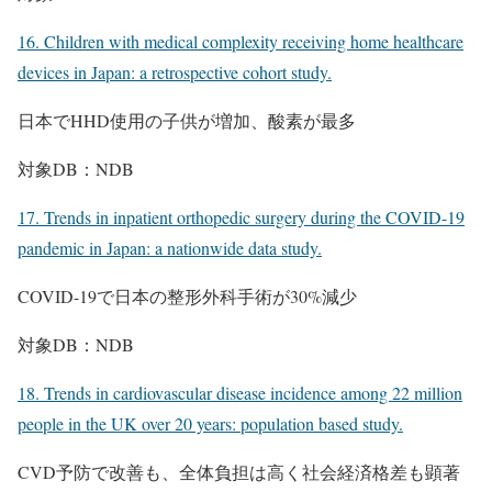
16. Children with medical complexity receiving home healthcare
devices in Japan: a retrospective cohort study.
日本でHHD使用の子供が増加、酸素が最多
対象DB：NDB
17. Trends in inpatient orthopedic surgery during the COVID-19
pandemic in Japan: a nationwide data study.
COVID-19で日本の整形外科手術が30%減少
対象DB：NDB
18. Trends in cardiovascular disease incidence among 22 million
people in the UK over 20 years: population based study.
CVD予防で改善も、全体負担は高く社会経済格差も顕著