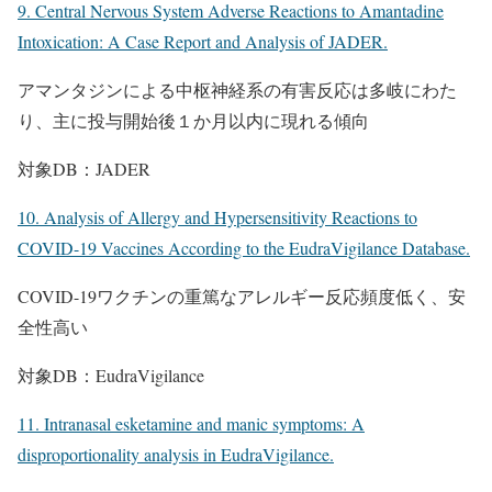
9. Central Nervous System Adverse Reactions to Amantadine
Intoxication: A Case Report and Analysis of JADER.
アマンタジンによる中枢神経系の有害反応は多岐にわた
り、主に投与開始後１か月以内に現れる傾向
対象DB：JADER
10. Analysis of Allergy and Hypersensitivity Reactions to
COVID-19 Vaccines According to the EudraVigilance Database.
COVID-19ワクチンの重篤なアレルギー反応頻度低く、安
全性高い
対象DB：EudraVigilance
11. Intranasal esketamine and manic symptoms: A
disproportionality analysis in EudraVigilance.