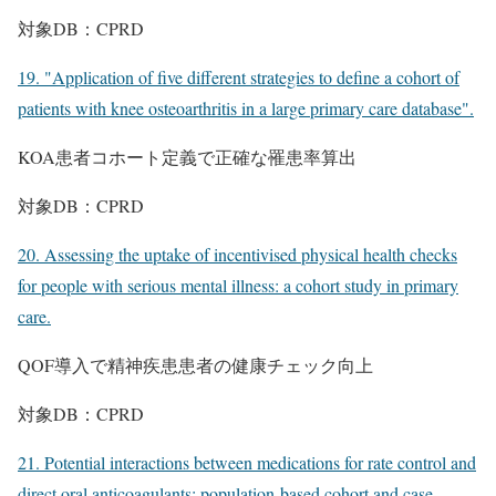
対象DB：CPRD
19. "Application of five different strategies to define a cohort of
patients with knee osteoarthritis in a large primary care database".
KOA患者コホート定義で正確な罹患率算出
対象DB：CPRD
20. Assessing the uptake of incentivised physical health checks
for people with serious mental illness: a cohort study in primary
care.
QOF導入で精神疾患患者の健康チェック向上
対象DB：CPRD
21. Potential interactions between medications for rate control and
direct oral anticoagulants: population-based cohort and case-