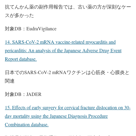
抗てんかん薬の副作用報告では、古い薬の方が深刻なケー
スが多かった
対象DB：EudraVigilance
14. SARS-CoV-2 mRNA vaccine-related myocarditis and
pericarditis: An analysis of the Japanese Adverse Drug Event
Report database.
日本でのSARS-CoV-2 mRNAワクチンは心筋炎・心膜炎と
関連
対象DB：JADER
15. Effects of early surgery for cervical fracture dislocation on 30-
day mortality using the Japanese Diagnosis Procedure
Combination database.