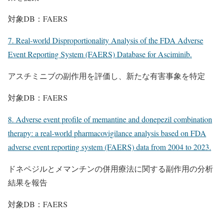
対象DB：FAERS
7. Real-world Disproportionality Analysis of the FDA Adverse
Event Reporting System (FAERS) Database for Asciminib.
アスチミニブの副作用を評価し、新たな有害事象を特定
対象DB：FAERS
8. Adverse event profile of memantine and donepezil combination
therapy: a real-world pharmacovigilance analysis based on FDA
adverse event reporting system (FAERS) data from 2004 to 2023.
ドネペジルとメマンチンの併用療法に関する副作用の分析
結果を報告
対象DB：FAERS