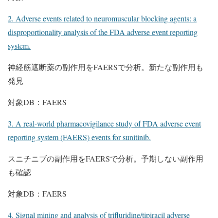
2. Adverse events related to neuromuscular blocking agents: a
disproportionality analysis of the FDA adverse event reporting
system.
神経筋遮断薬の副作用をFAERSで分析。新たな副作用も
発見
対象DB：FAERS
3. A real-world pharmacovigilance study of FDA adverse event
reporting system (FAERS) events for sunitinib.
スニチニブの副作用をFAERSで分析。予期しない副作用
も確認
対象DB：FAERS
4. Signal mining and analysis of trifluridine/tipiracil adverse