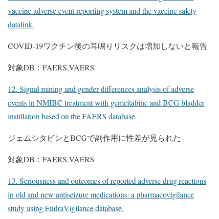
vaccine adverse event reporting system and the vaccine safety
datalink.
COVID-19ワクチン後の耳鳴りリスクは増加しないと報告
対象DB：FAERS,VAERS
12. Signal mining and gender differences analysis of adverse
events in NMIBC treatment with gemcitabine and BCG bladder
instillation based on the FAERS database.
ジェムシタビンとBCGで副作用に性差が見られた
対象DB：FAERS,VAERS
13. Seriousness and outcomes of reported adverse drug reactions
in old and new antiseizure medications: a pharmacovigilance
study using EudraVigilance database.