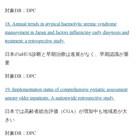
対象DB：DPC
18. Annual trends in atypical haemolytic uremic syndrome
management in Japan and factors influencing early diagnosis and
treatment: a retrospective study.
日本のaHUS診断と早期治療は進展がなく、早期認識が重
要
対象DB：DPC
19. Implementation status of comprehensive geriatric assessment
among older inpatients: A nationwide retrospective study.
日本では高齢者総合評価（CGA）が増加中も地域差が大
きい
対象DB：DPC