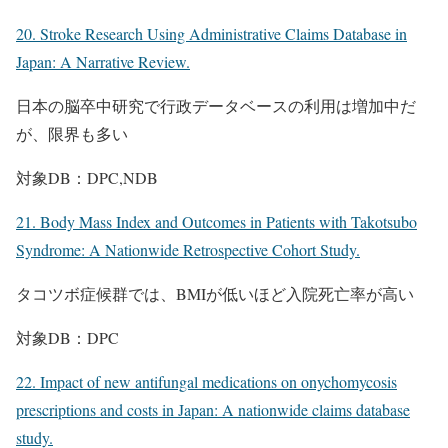
20. Stroke Research Using Administrative Claims Database in
Japan: A Narrative Review.
日本の脳卒中研究で行政データベースの利用は増加中だ
が、限界も多い
対象DB：DPC,NDB
21. Body Mass Index and Outcomes in Patients with Takotsubo
Syndrome: A Nationwide Retrospective Cohort Study.
タコツボ症候群では、BMIが低いほど入院死亡率が高い
対象DB：DPC
22. Impact of new antifungal medications on onychomycosis
prescriptions and costs in Japan: A nationwide claims database
study.