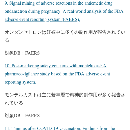
9. Signal mining of adverse reactions in the antiemetic drug
ondansetron during pregnancy: A real-world analysis of the FDA
adverse event reporting system (FAERS).
オンダンセトロンは妊娠中に多くの副作用が報告されてい
る
対象DB：FAERS
10. Post-marketing safety concerns with montelukast: A
pharmacovigilance study based on the FDA adverse event
reporting system.
モンテルカストは主に若年層で精神的副作用が多く報告さ
れている
対象DB：FAERS
11. Tinnitus after COVID-19 vaccination: Findings from the