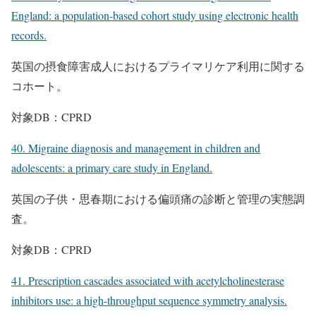
England: a population-based cohort study using electronic health
records.
英国の摂食障害成人におけるプライマリケア利用に関する
コホート。
対象DB：CPRD
40. Migraine diagnosis and management in children and
adolescents: a primary care study in England.
英国の子供・思春期における偏頭痛の診断と管理の実態調
査。
対象DB：CPRD
41. Prescription cascades associated with acetylcholinesterase
inhibitors use: a high-throughput sequence symmetry analysis.