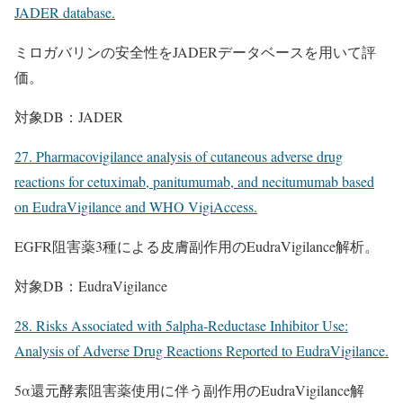
JADER database.
ミロガバリンの安全性をJADERデータベースを用いて評
価。
対象DB：JADER
27. Pharmacovigilance analysis of cutaneous adverse drug
reactions for cetuximab, panitumumab, and necitumumab based
on EudraVigilance and WHO VigiAccess.
EGFR阻害薬3種による皮膚副作用のEudraVigilance解析。
対象DB：EudraVigilance
28. Risks Associated with 5alpha-Reductase Inhibitor Use:
Analysis of Adverse Drug Reactions Reported to EudraVigilance.
5α還元酵素阻害薬使用に伴う副作用のEudraVigilance解