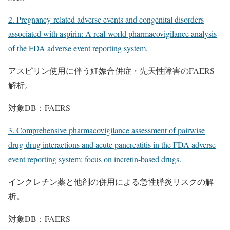
2. Pregnancy-related adverse events and congenital disorders
associated with aspirin: A real-world pharmacovigilance analysis
of the FDA adverse event reporting system.
アスピリン使用に伴う妊娠合併症・先天性障害のFAERS
解析。
対象DB：FAERS
3. Comprehensive pharmacovigilance assessment of pairwise
drug-drug interactions and acute pancreatitis in the FDA adverse
event reporting system: focus on incretin-based drugs.
インクレチン薬と他剤の併用による急性膵炎リスクの解
析。
対象DB：FAERS