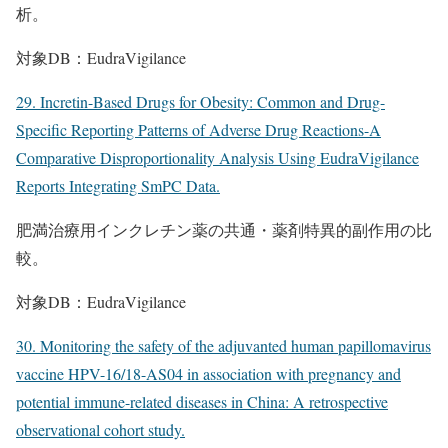
析。
対象DB：EudraVigilance
29. Incretin-Based Drugs for Obesity: Common and Drug-
Specific Reporting Patterns of Adverse Drug Reactions-A
Comparative Disproportionality Analysis Using EudraVigilance
Reports Integrating SmPC Data.
肥満治療用インクレチン薬の共通・薬剤特異的副作用の比
較。
対象DB：EudraVigilance
30. Monitoring the safety of the adjuvanted human papillomavirus
vaccine HPV-16/18-AS04 in association with pregnancy and
potential immune-related diseases in China: A retrospective
observational cohort study.