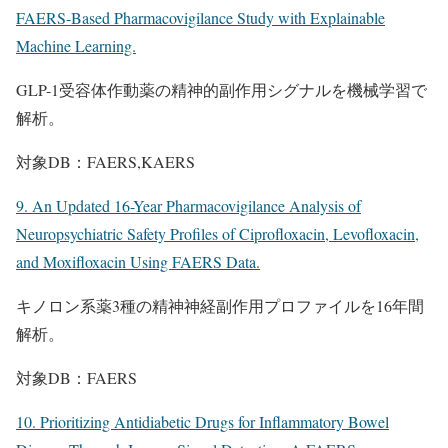
FAERS-Based Pharmacovigilance Study with Explainable
Machine Learning.
GLP-1受容体作動薬の精神的副作用シグナルを機械学習で
解析。
対象DB：FAERS,KAERS
9. An Updated 16-Year Pharmacovigilance Analysis of
Neuropsychiatric Safety Profiles of Ciprofloxacin, Levofloxacin,
and Moxifloxacin Using FAERS Data.
キノロン系薬3種の精神神経副作用プロファイルを16年間
解析。
対象DB：FAERS
10. Prioritizing Antidiabetic Drugs for Inflammatory Bowel