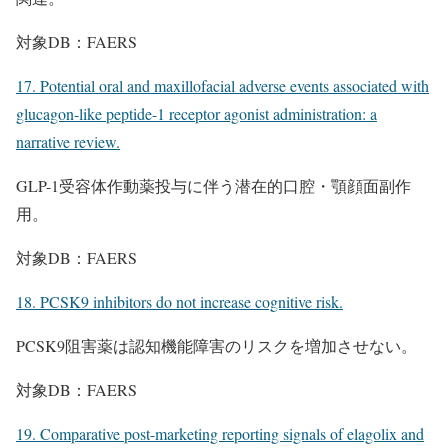
対象DB：FAERS
17. Potential oral and maxillofacial adverse events associated with
glucagon-like peptide-1 receptor agonist administration: a
narrative review.
GLP-1受容体作動薬投与に伴う潜在的口腔・顎顔面副作
用。
対象DB：FAERS
18. PCSK9 inhibitors do not increase cognitive risk.
PCSK9阻害薬は認知機能障害のリスクを増加させない。
対象DB：FAERS
19. Comparative post-marketing reporting signals of elagolix and