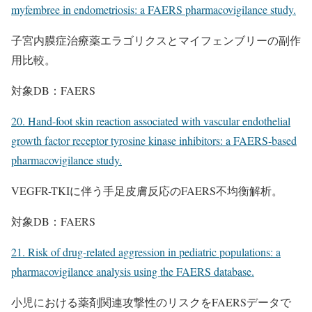
myfembree in endometriosis: a FAERS pharmacovigilance study.
子宮内膜症治療薬エラゴリクスとマイフェンブリーの副作
用比較。
対象DB：FAERS
20. Hand-foot skin reaction associated with vascular endothelial
growth factor receptor tyrosine kinase inhibitors: a FAERS-based
pharmacovigilance study.
VEGFR-TKIに伴う手足皮膚反応のFAERS不均衡解析。
対象DB：FAERS
21. Risk of drug-related aggression in pediatric populations: a
pharmacovigilance analysis using the FAERS database.
小児における薬剤関連攻撃性のリスクをFAERSデータで