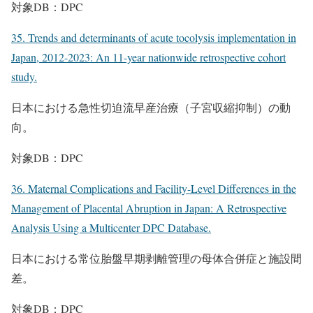
対象DB：DPC
35. Trends and determinants of acute tocolysis implementation in
Japan, 2012-2023: An 11-year nationwide retrospective cohort
study.
日本における急性切迫流早産治療（子宮収縮抑制）の動
向。
対象DB：DPC
36. Maternal Complications and Facility-Level Differences in the
Management of Placental Abruption in Japan: A Retrospective
Analysis Using a Multicenter DPC Database.
日本における常位胎盤早期剥離管理の母体合併症と施設間
差。
対象DB：DPC