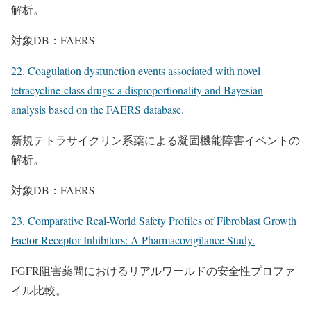
解析。
対象DB：FAERS
22. Coagulation dysfunction events associated with novel
tetracycline-class drugs: a disproportionality and Bayesian
analysis based on the FAERS database.
新規テトラサイクリン系薬による凝固機能障害イベントの
解析。
対象DB：FAERS
23. Comparative Real-World Safety Profiles of Fibroblast Growth
Factor Receptor Inhibitors: A Pharmacovigilance Study.
FGFR阻害薬間におけるリアルワールドの安全性プロファ
イル比較。