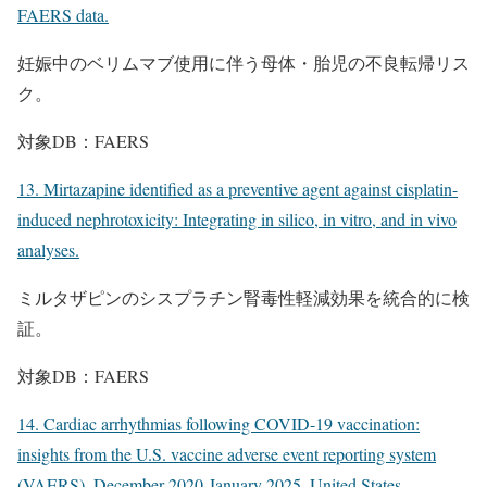
FAERS data.
妊娠中のベリムマブ使用に伴う母体・胎児の不良転帰リス
ク。
対象DB：FAERS
13. Mirtazapine identified as a preventive agent against cisplatin-
induced nephrotoxicity: Integrating in silico, in vitro, and in vivo
analyses.
ミルタザピンのシスプラチン腎毒性軽減効果を統合的に検
証。
対象DB：FAERS
14. Cardiac arrhythmias following COVID-19 vaccination:
insights from the U.S. vaccine adverse event reporting system
(VAERS), December 2020-January 2025, United States.