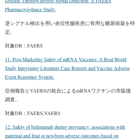
Disease Through Inverse Signal Detection: A FAERS
Pharmacovigilance Study.
逆シグナル検出を用い炎症性腸疾患に有用な糖尿病薬を特
定。
対象DB：FAERS
11. Post-Marketing Safety of mRNA Vaccines: A Real-World
Study Integrating Literature Case Reports and Vaccine Adverse
Event Reporting System.
症例報告とVAERSの統合によるmRNAワクチンの市販後
調査。
対象DB：FAERS,VAERS
12. Safety of belimumab during pregnancy: associations with
maternal and fetal or newborn adverse outcomes based on