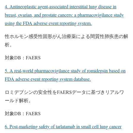
4. Antineoplastic agent-associated interstitial lung disease in
breast, ovarian, and prostate cancers: a pharmacovigilance study
using the FDA adverse event reporting system.
性ホルモン感受性固形がん治療薬による間質性肺疾患の解
析。
対象DB：FAERS
5. A real-world pharmacovigilance study of romidepsin based on
FDA adverse event reporting system database.
ロミデプシンの安全性をFAERSデータに基づきリアルワ
ールド解析。
対象DB：FAERS
6. Post-marketing safety of tarlatamab in small cell lung cancer