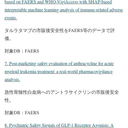
based on FAERS and WHO-VigiAccess with SHAP-based
interpretable machine learning analysis of immune-related adverse
events.
タルラタマブの市販後安全性をFAERS等のデータで評
価。
対象DB：FAERS
7. Post-marketing safety evaluation of anthracycline for acute
myeloid leukemia treatment: a real-world pharmacovigilance
analysis.
急性骨髄性白血病へのアントラサイクリンの市販後安全
性。
対象DB：FAERS
8. Psychiatric Safety Signals of GLP-1 Receptor Agonists: A