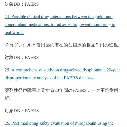
対象DB：FAERS
24. Possible clinical drug interactions between ticagrelor and
concomitant medications: for adverse drug event monitoring in
real-world.
チカグレロルと併用薬の潜在的な臨床的相互作用の監視。
対象DB：FAERS
25. A comprehensive study on drug-related dysphonia: a 20-year
disproportionality analysis of the FAERS database.
薬剤性発声障害に関する20年間のFAERSデータ不均衡解
析。
対象DB：FAERS
26. Post-marketing safety evaluation of mirogabalin using the