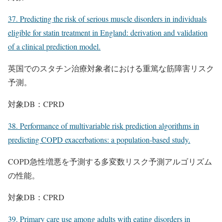
37. Predicting the risk of serious muscle disorders in individuals
eligible for statin treatment in England: derivation and validation
of a clinical prediction model.
英国でのスタチン治療対象者における重篤な筋障害リスク
予測。
対象DB：CPRD
38. Performance of multivariable risk prediction algorithms in
predicting COPD exacerbations: a population-based study.
COPD急性増悪を予測する多変数リスク予測アルゴリズム
の性能。
対象DB：CPRD
39. Primary care use among adults with eating disorders in