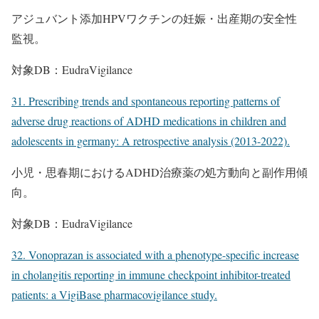
アジュバント添加HPVワクチンの妊娠・出産期の安全性
監視。
対象DB：EudraVigilance
31. Prescribing trends and spontaneous reporting patterns of
adverse drug reactions of ADHD medications in children and
adolescents in germany: A retrospective analysis (2013-2022).
小児・思春期におけるADHD治療薬の処方動向と副作用傾
向。
対象DB：EudraVigilance
32. Vonoprazan is associated with a phenotype-specific increase
in cholangitis reporting in immune checkpoint inhibitor-treated
patients: a VigiBase pharmacovigilance study.