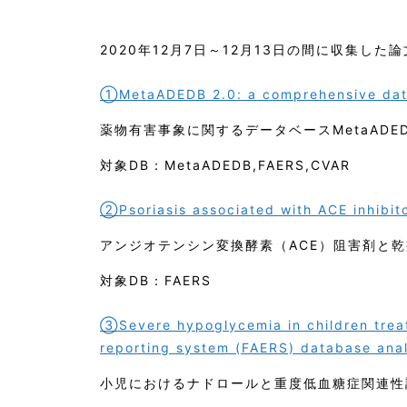
2020年12月7日～12月13日の間に収集した論
①MetaADEDB 2.0: a comprehensive dat
薬物有害事象に関するデータベースMetaADE
対象DB：MetaADEDB,FAERS,CVAR
②Psoriasis associated with ACE inhibit
アンジオテンシン変換酵素（ACE）阻害剤と
対象DB：FAERS
③Severe hypoglycemia in children treat
reporting system (FAERS) database anal
小児におけるナドロールと重度低血糖症関連性