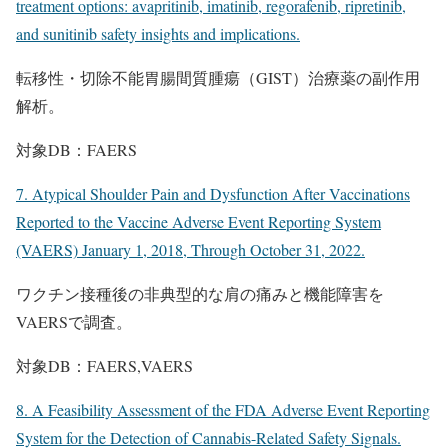
treatment options: avapritinib, imatinib, regorafenib, ripretinib,
and sunitinib safety insights and implications.
転移性・切除不能胃腸間質腫瘍（GIST）治療薬の副作用
解析。
対象DB：FAERS
7. Atypical Shoulder Pain and Dysfunction After Vaccinations
Reported to the Vaccine Adverse Event Reporting System
(VAERS) January 1, 2018, Through October 31, 2022.
ワクチン接種後の非典型的な肩の痛みと機能障害を
VAERSで調査。
対象DB：FAERS,VAERS
8. A Feasibility Assessment of the FDA Adverse Event Reporting
System for the Detection of Cannabis-Related Safety Signals.