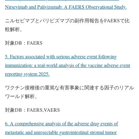
Nirsevimab and Palivizumab: A FAERS Observational Study.
ニルセビマブとパリビズマブの副作用報告をFAERSで比
較解析。
対象DB：FAERS
5. Factors associated with serious adverse event following
immunization: a real-world analysis of the vaccine adverse event
reporting system 2025.
ワクチン接種後の重篤な有害事象に関連する因子のリアル
ワールド解析。
対象DB：FAERS,VAERS
6. A comprehensive analysis of the adverse drug events of
metastatic and unresectable gastrointestinal stromal tumor