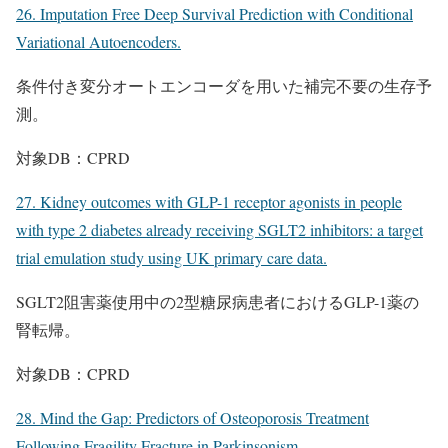
26. Imputation Free Deep Survival Prediction with Conditional
Variational Autoencoders.
条件付き変分オートエンコーダを用いた補完不要の生存予
測。
対象DB：CPRD
27. Kidney outcomes with GLP-1 receptor agonists in people
with type 2 diabetes already receiving SGLT2 inhibitors: a target
trial emulation study using UK primary care data.
SGLT2阻害薬使用中の2型糖尿病患者におけるGLP-1薬の
腎転帰。
対象DB：CPRD
28. Mind the Gap: Predictors of Osteoporosis Treatment
Following Fragility Fracture in Parkinsonism.