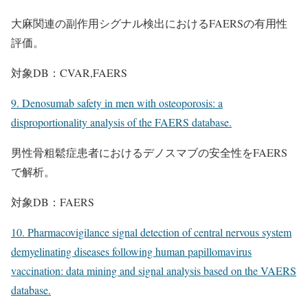
大麻関連の副作用シグナル検出におけるFAERSの有用性
評価。
対象DB：CVAR,FAERS
9. Denosumab safety in men with osteoporosis: a
disproportionality analysis of the FAERS database.
男性骨粗鬆症患者におけるデノスマブの安全性をFAERS
で解析。
対象DB：FAERS
10. Pharmacovigilance signal detection of central nervous system
demyelinating diseases following human papillomavirus
vaccination: data mining and signal analysis based on the VAERS
database.