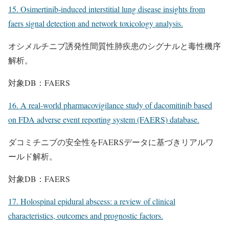
15. Osimertinib-induced interstitial lung disease insights from
faers signal detection and network toxicology analysis.
オシメルチニブ誘発性間質性肺疾患のシグナルと毒性機序
解析。
対象DB：FAERS
16. A real-world pharmacovigilance study of dacomitinib based
on FDA adverse event reporting system (FAERS) database.
ダコミチニブの安全性をFAERSデータに基づきリアルワ
ールド解析。
対象DB：FAERS
17. Holospinal epidural abscess: a review of clinical
characteristics, outcomes and prognostic factors.