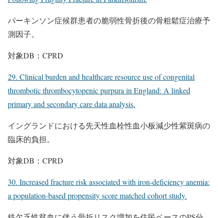
パーキンソン症候群患者の脆弱性骨折後の骨粗鬆症治療予
測因子。
対象DB：CPRD
29. Clinical burden and healthcare resource use of congenital
thrombotic thrombocytopenic purpura in England: A linked
primary and secondary care data analysis.
イングランドにおける先天性血栓性血小板減少性紫斑病の
臨床的負担。
対象DB：CPRD
30. Increased fracture risk associated with iron-deficiency anemia:
a population-based propensity score matched cohort study.
鉄欠乏性貧血に伴う骨折リスク増加を住民ベースのPS分