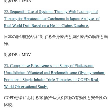
対象DB：JMDC
22. Sequential Use of Systemic Therapy With Locoregional
Therapy for Hepatocellular Carcinoma in Japan: Analyses of
Real-World Data Based on a Health Claims Database.
日本の肝細胞がんに対する全身療法と局所療法の順序と転
帰。
対象DB：MDV
23. Comparative Effectiveness and Safety of Fluticasone-
Umeclidinium-Vilanterol and Beclomethasone-Glycopyrronium-
Formoterol Single-Inhaler Triple Therapies for COPD: Real-
World Observational Study.
COPD患者における3剤配合吸入剤2種の有効性と安全性の
比較。