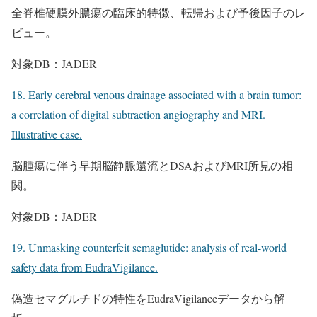
全脊椎硬膜外膿瘍の臨床的特徴、転帰および予後因子のレ
ビュー。
対象DB：JADER
18. Early cerebral venous drainage associated with a brain tumor:
a correlation of digital subtraction angiography and MRI.
Illustrative case.
脳腫瘍に伴う早期脳静脈還流とDSAおよびMRI所見の相
関。
対象DB：JADER
19. Unmasking counterfeit semaglutide: analysis of real-world
safety data from EudraVigilance.
偽造セマグルチドの特性をEudraVigilanceデータから解