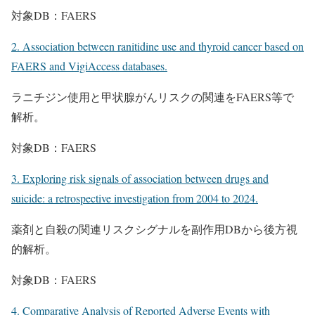
対象DB：FAERS
2. Association between ranitidine use and thyroid cancer based on
FAERS and VigiAccess databases.
ラニチジン使用と甲状腺がんリスクの関連をFAERS等で
解析。
対象DB：FAERS
3. Exploring risk signals of association between drugs and
suicide: a retrospective investigation from 2004 to 2024.
薬剤と自殺の関連リスクシグナルを副作用DBから後方視
的解析。
対象DB：FAERS
4. Comparative Analysis of Reported Adverse Events with